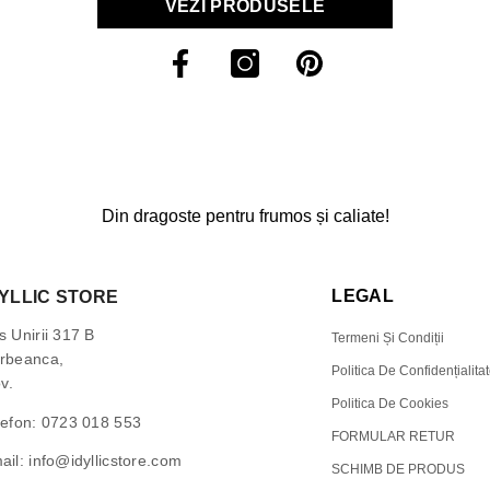
VEZI PRODUSELE
Din dragoste pentru frumos și caliate!
LEGAL
DYLLIC STORE
s Unirii 317 B
Termeni Și Condiții
rbeanca,
Politica De Confidențialita
ov.
Politica De Cookies
lefon:
0723 018 553
FORMULAR RETUR
ail:
info@idyllicstore.com
SCHIMB DE PRODUS