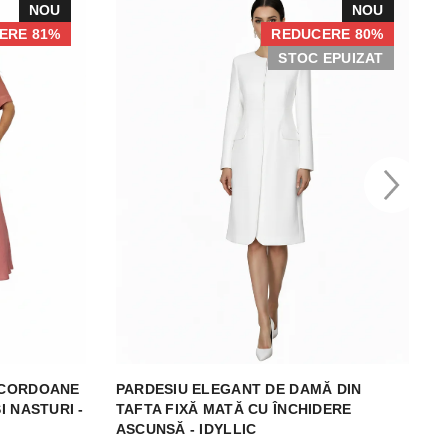
NOU
NOU
ERE 81%
REDUCERE 80%
STOC EPUIZAT
 CORDOANE
PARDESIU ELEGANT DE DAMĂ DIN
R
I NASTURI -
TAFTA FIXĂ MATĂ CU ÎNCHIDERE
D
ASCUNSĂ - IDYLLIC
I