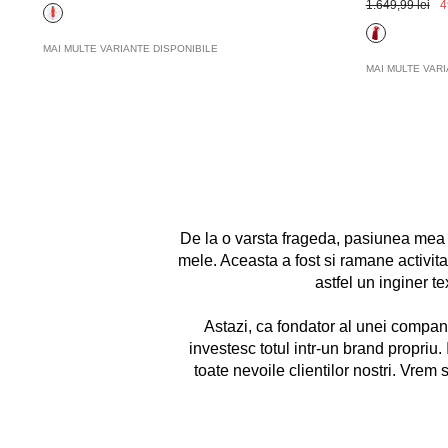
1.649,99 lei
4
MAI MULTE VARIANTE DISPONIBILE
MAI MULTE VARI
De la o varsta frageda, pasiunea mea a
mele. Aceasta a fost si ramane activi
astfel un inginer t
Astazi, ca fondator al unei compani
investesc totul intr-un brand propri
toate nevoile clientilor nostri. Vrem