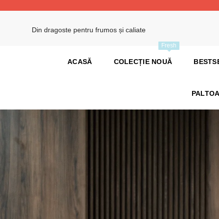
SALT LA CONȚINUT
Din dragoste pentru frumos și caliate
Fresh
ACASĂ
COLECȚIE NOUĂ
BESTS
PALTOA