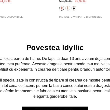
94,99 lei
539,99 lei
99,99 lei
ANTE DISPONIBILE
MAI MULTE VARIANTE DISPONIBILE
Povestea Idyllic
 fost crearea de haine. De fapt, la doar 13 ani, aveam deja com
tatea mea preferata. Aceasta dragoste pentru moda m-a motivat sa
extilist cu experienta in crearea de tipare pentru branduri autohton
i specializate in constructia de tipare si crearea de mostre pent
u. In tot ceea ce facem, punem la baza conceptului nostru dragos
 sa oferim imbracaminte fabricata cu atentie si pasiune pentru cali
eleganta garderobei tale.