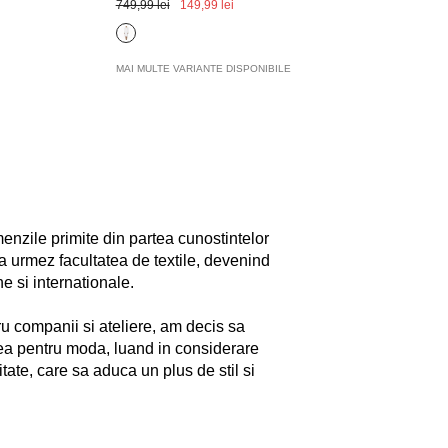
749,99 lei
149,99 lei
7
MAI MULTE VARIANTE DISPONIBILE
M
enzile primite din partea cunostintelor
 urmez facultatea de textile, devenind
e si internationale.
ru companii si ateliere, am decis sa
tea pentru moda, luand in considerare
tate, care sa aduca un plus de stil si