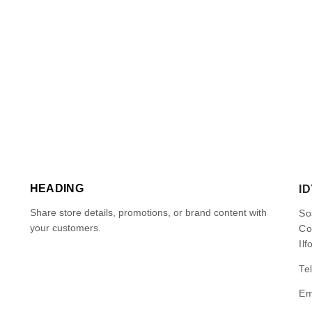
HEADING
I
Share store details, promotions, or brand content with
So
your customers.
Co
Ilf
Te
Em