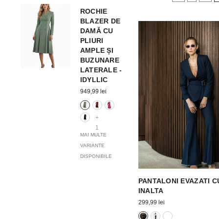
ROCHIE
FUSTĂ
BLAZER DE
LUNGĂ DIN
DAMĂ CU
100% IN PE
PLIURI
BIE CU
AMPLE ȘI
ȘNUR ÎN
BUZUNARE
TALIE -
LATERALE -
IDYLLIC
IDYLLIC
289,99 lei
949,99 lei
MAI MULTE
+
VARIANTE
1
DISPONIBILE
MAI MULTE
VARIANTE
DISPONIBILE
PANTALONI EVAZATI C
INALTA
299,99 lei