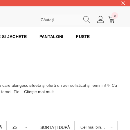
0
0
articole
 SI JACHETE
PANTALONI
FUSTE
 care alungesc silueta și oferă un aer sofisticat și feminin! ✨ Cu
 femei. Fie...
Citește mai mult
25
Cel mai bine
Ă
SORTAȚI DUPĂ