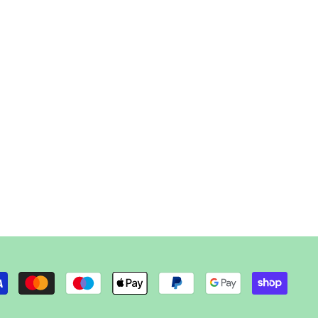
Metod
de
plată