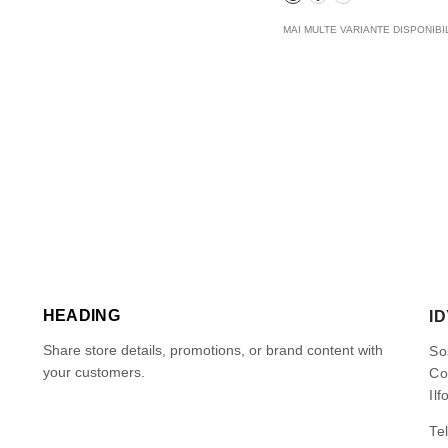
MAI MULTE VARIANTE DISPONIBI
HEADING
I
Share store details, promotions, or brand content with
So
your customers.
Co
Ilf
Te