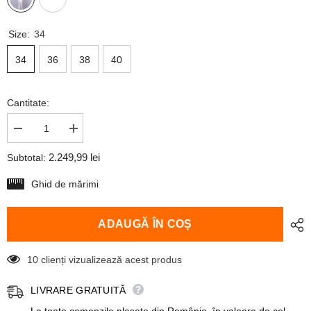
Size:
34
34
36
38
40
Cantitate:
Reduceți
Creșteți
cantitatea
cantitatea
pentru
pentru
2.249,99 lei
Subtotal:
Rochie
Rochie
de
de
Ghid de mărimi
Mireasă
Mireasă
Asimetrică
Asimetrică
cu
cu
Decupaje
Decupaje
ADAUGĂ ÎN COȘ
2 clienți vizualizează acest produs
LIVRARE GRATUITĂ