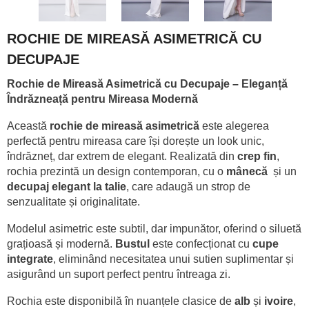
ROCHIE DE MIREASĂ ASIMETRICĂ CU
DECUPAJE
Rochie de Mireasă Asimetrică cu Decupaje – Eleganță
Îndrăzneață pentru Mireasa Modernă
Această
rochie de mireasă asimetrică
este alegerea
perfectă pentru mireasa care își dorește un look unic,
îndrăzneț, dar extrem de elegant. Realizată din
crep fin
,
rochia prezintă un design contemporan, cu o
mânecă
și un
decupaj elegant la talie
, care adaugă un strop de
senzualitate și originalitate.
Modelul asimetric este subtil, dar impunător, oferind o siluetă
grațioasă și modernă.
Bustul
este confecționat cu
cupe
integrate
, eliminând necesitatea unui sutien suplimentar și
asigurând un suport perfect pentru întreaga zi.
Rochia este disponibilă în nuanțele clasice de
alb
și
ivoire
,