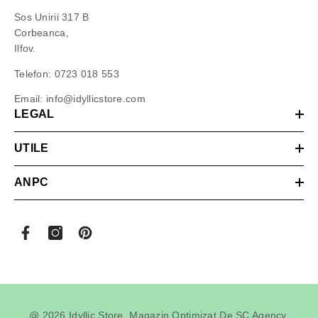
Sos Unirii 317 B
Corbeanca,
Ilfov.
Telefon:
0723 018 553
Email:
info@idyllicstore.com
LEGAL
UTILE
ANPC
@ 2026 Idyllic Store. Magazin Optimizat De
SC Agency
.