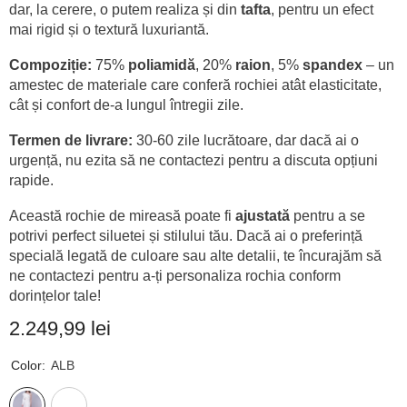
dar, la cerere, o putem realiza și din
tafta
, pentru un efect
mai rigid și o textură luxuriantă.
Compoziție:
75%
poliamidă
, 20%
raion
, 5%
spandex
– un
amestec de materiale care conferă rochiei atât elasticitate,
cât și confort de-a lungul întregii zile.
Termen de livrare:
30-60 zile lucrătoare, dar dacă ai o
urgență, nu ezita să ne contactezi pentru a discuta opțiuni
rapide.
Această rochie de mireasă poate fi
ajustată
pentru a se
potrivi perfect siluetei și stilului tău. Dacă ai o preferință
specială legată de culoare sau alte detalii, te încurajăm să
ne contactezi pentru a-ți personaliza rochia conform
dorințelor tale!
2.249,99 lei
Color:
ALB