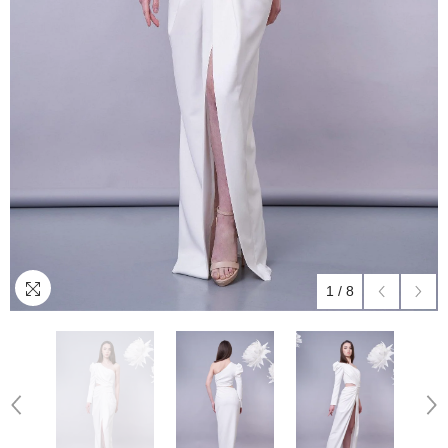
1
/
8